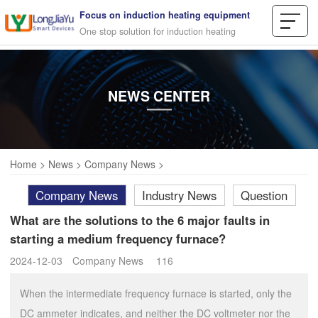
Focus on induction heating equipment
One stop solution for induction heating
NEWS CENTER
Home
>
News
>
Company News
>
Company News
Industry News
Question
What are the solutions to the 6 major faults in
starting a medium frequency furnace?
2024-12-03
Company News
116
When the intermediate frequency furnace is started, only the
DC ammeter indicates, and neither the DC voltmeter nor the