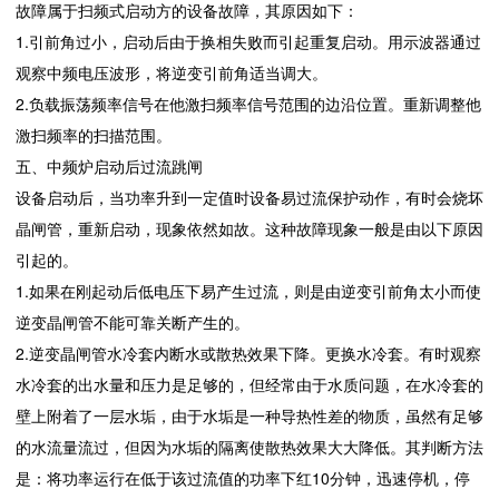
故障属于扫频式启动方的设备故障，其原因如下：
1.引前角过小，启动后由于换相失败而引起重复启动。用示波器通过
观察中频电压波形，将逆变引前角适当调大。
2.负载振荡频率信号在他激扫频率信号范围的边沿位置。重新调整他
激扫频率的扫描范围。
五、中频炉启动后过流跳闸
设备启动后，当功率升到一定值时设备易过流保护动作，有时会烧坏
晶闸管，重新启动，现象依然如故。这种故障现象一般是由以下原因
引起的。
1.如果在刚起动后低电压下易产生过流，则是由逆变引前角太小而使
逆变晶闸管不能可靠关断产生的。
2.逆变晶闸管水冷套内断水或散热效果下降。更换水冷套。有时观察
水冷套的出水量和压力是足够的，但经常由于水质问题，在水冷套的
壁上附着了一层水垢，由于水垢是一种导热性差的物质，虽然有足够
的水流量流过，但因为水垢的隔离使散热效果大大降低。其判断方法
是：将功率运行在低于该过流值的功率下红10分钟，迅速停机，停