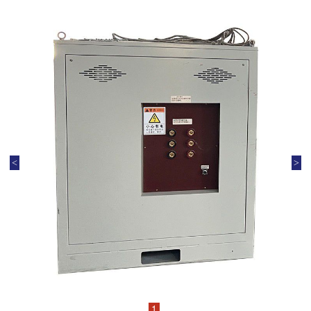
<
>
1