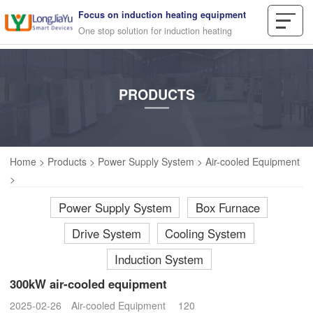
Focus on induction heating equipment
One stop solution for induction heating
PRODUCTS
Home
>
Products
>
Power Supply System
>
Air-cooled Equipment
>
Power Supply System
Box Furnace
Drive System
Cooling System
Induction System
300kW air-cooled equipment
2025-02-26
Air-cooled Equipment
120