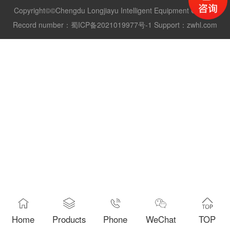
Copyright©©Chengdu Longjiayu Intelligent Equipment Co., Ltd
Record number：
蜀ICP备2021019977号-1
Support：
zwhl.com
Home
Products
Phone
WeChat
TOP